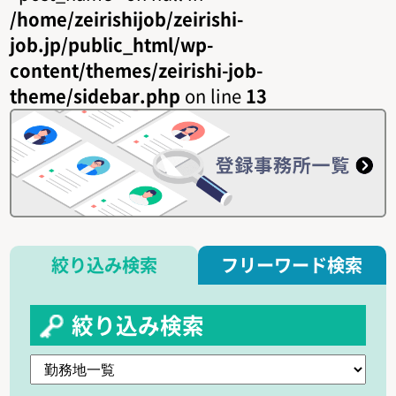
/home/zeirishijob/zeirishi-
job.jp/public_html/wp-
content/themes/zeirishi-job-
theme/sidebar.php
on line
13
絞り込み検索
フリーワード検索
絞り込み検索