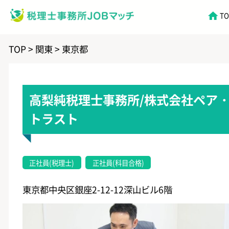
税理士JOBマッ
T
TOP
>
関東
>
東京都
高梨純税理士事務所/株式会社ペア
トラスト
正社員(税理士)
正社員(科目合格)
東京都中央区銀座2-12-12深山ビル6階