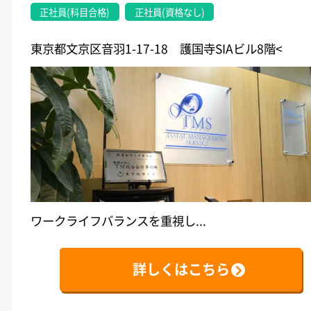
正社員(科目合格)
正社員(資格なし)
東京都文京区音羽1-17-18 護国寺SIAビル8階<
ワークライフバランスを重視し...
詳しくはこちら