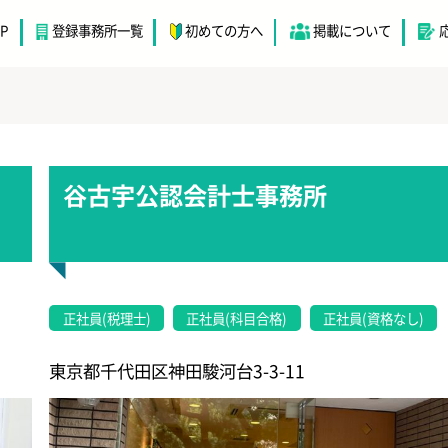
チ
OP
登録事務所一覧
初めての方へ
掲載について
・
谷古宇公認会計士事務所
正社員(税理士)
正社員(科目合格)
正社員(資格なし)
東京都千代田区神田駿河台3-3-11