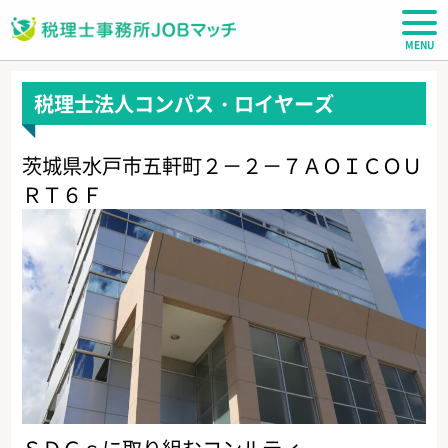
税理士JOBマッチ
税理士法人コンパス・ロイヤーズ
茨城県水戸市五軒町２－２－７ＡＯＩＣＯＵ
ＲＴ６Ｆ