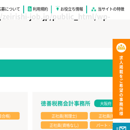
応募について
利用規約
お役立ち情報
当サイトの特徴
/zeirishi-job.jp/public_html/wp-
求人掲載をご希望の事務所様
徳善税務会計事務所
大阪府
正社員(税理士)
正社員(科目合格)
正社員(資格なし)
パート・アルバイト