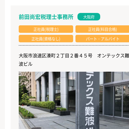
前田尚宏税理士事務所
大阪府
正社員(税理士)
正社員(科目合格)
正社員(資格なし)
パート・アルバイト
大阪市浪速区湊町２丁目２番４５号 オンテックス
波ビル