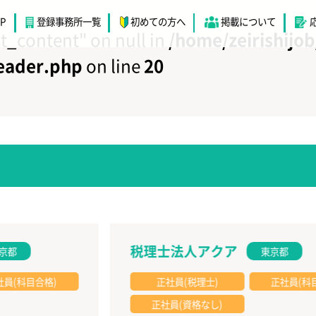
チ
OP
登録事務所一覧
初めての方へ
掲載について
st_content" on null in
/home/zeirishijob
header.php
on line
20
税理士法人アクア
東京都
格)
正社員(税理士)
正社員(科目合格)
正社員(資格なし)