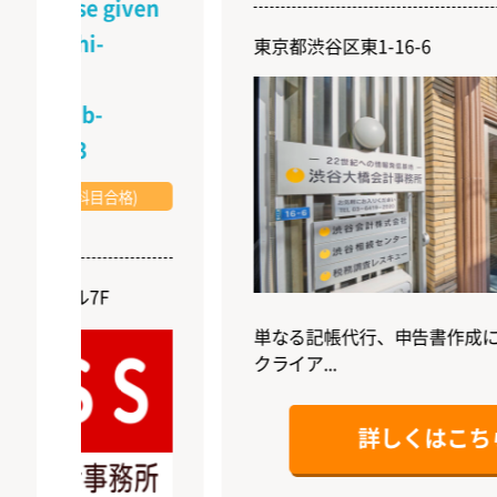
alse given
shi-
東京都渋谷区東1-16-6
job-
43
(科目合格)
ル7F
単なる記帳代行、申告書作成にとどま
クライア...
詳しくはこちら