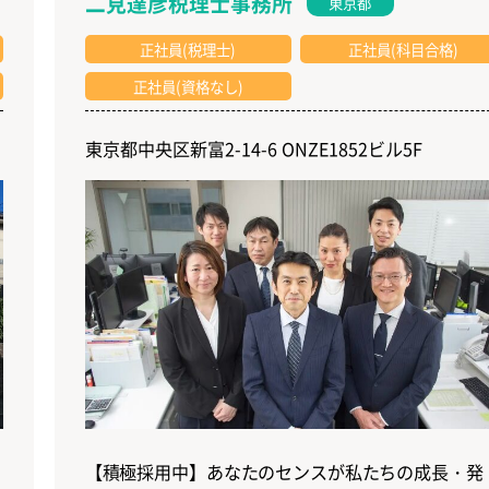
二見達彦税理士事務所
東京都
正社員(税理士)
正社員(科目合格)
正社員(資格なし)
東京都中央区新富2-14-6 ONZE1852ビル5F
【積極採用中】あなたのセンスが私たちの成長・発