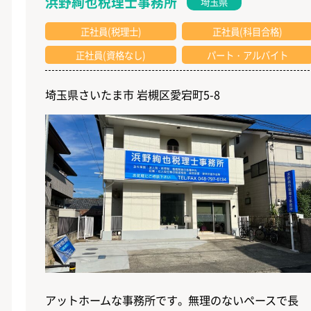
浜野絢也税理士事務所
埼玉県
正社員(税理士)
正社員(科目合格)
正社員(資格なし)
パート・アルバイト
埼玉県さいたま市 岩槻区愛宕町5-8
アットホームな事務所です。無理のないペースで長