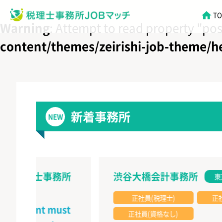
税理士JOBマッ
T
Warning
: Attempt to read property "po
content/themes/zeirishi-job-theme/
新着事務所
NEW
定士事務所
渋谷大橋会計事務所
東京都
正社員(税理士)
正社員(科目合
ment must
正社員(資格なし)