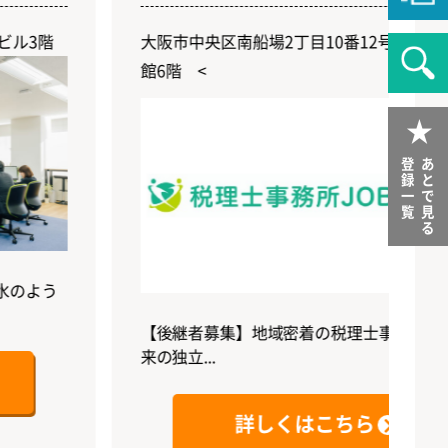
大阪市中央区南船場2丁目10番12号 砂糖会
館6階 <
登録一覧
あとで見る
【後継者募集】地域密着の税理士事務所｜将
来の独立...
詳しくはこちら