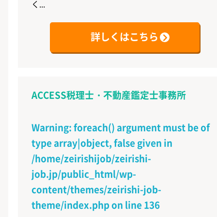
く...
詳しくはこちら
ACCESS税理士・不動産鑑定士事務所
Warning
: foreach() argument must be of
type array|object, false given in
/home/zeirishijob/zeirishi-
job.jp/public_html/wp-
content/themes/zeirishi-job-
theme/index.php
on line
136