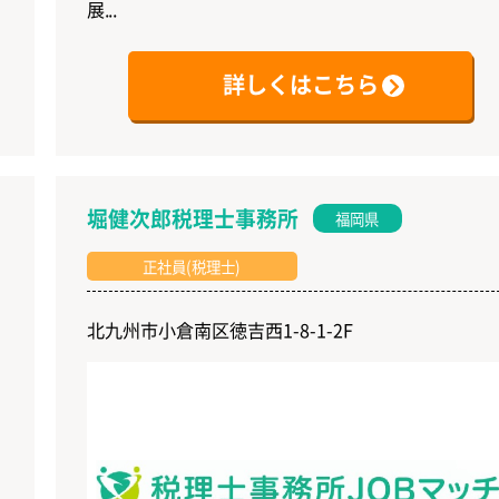
展...
詳しくはこちら
堀健次郎税理士事務所
福岡県
正社員(税理士)
北九州市小倉南区徳吉西1-8-1-2F