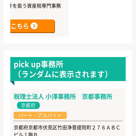
を扱う資産税専門事務
こちら
pick up事務所
（ランダムに表示されます）
税理士法人 小澤事務所 京都事務所
京都府
パート・アルバイト
京都府京都市伏見区竹田浄菩提院町２７６ＡＢＣ
ビル１階Ｂ