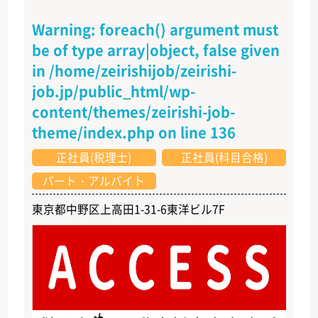
Warning
: foreach() argument must
be of type array|object, false given
in
/home/zeirishijob/zeirishi-
job.jp/public_html/wp-
content/themes/zeirishi-job-
theme/index.php
on line
136
正社員(税理士)
正社員(科目合格)
パート・アルバイト
東京都中野区上高田1-31-6東洋ビル7F