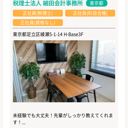
税理士法人 細田会計事務所
東京都
正社員(税理士)
正社員(科目合格)
正社員(資格なし)
東京都足立区綾瀬5-1-14 H-Base3F
未経験でも大丈夫！先輩がしっかり教えてくれま
す！...