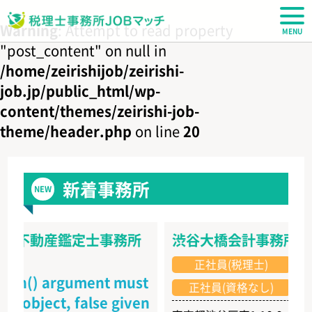
税理士JOBマッチ
Warning
: Attempt to read property
"post_content" on null in
/home/zeirishijob/zeirishi-
job.jp/public_html/wp-
content/themes/zeirishi-job-
theme/header.php
on line
20
新着事務所
NEW
・不動産鑑定士事務所
渋谷大橋会計事務所
東京
正社員(税理士)
正社
h() argument must
正社員(資格なし)
bject, false given