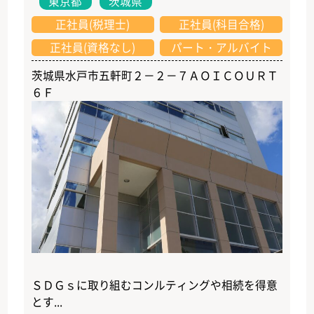
東京都
茨城県
正社員(税理士)
正社員(科目合格)
正社員(資格なし)
パート・アルバイト
茨城県水戸市五軒町２－２－７ＡＯＩＣＯＵＲＴ
６Ｆ
ＳＤＧｓに取り組むコンルティングや相続を得意
とす...