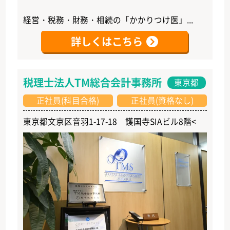
経営・税務・財務・相続の「かかりつけ医」...
詳しくはこちら
税理士法人TM総合会計事務所
東京都
正社員(科目合格)
正社員(資格なし)
東京都文京区音羽1-17-18 護国寺SIAビル8階<