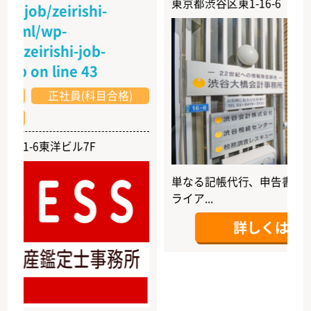
東京都渋谷区東1-16-6
ob/zeirishi-
ml/wp-
irishi-job-
on line
43
正社員(科目合格)
-6東洋ビル7F
単なる記帳代行、申告書作成にと
ライア...
詳しくはこちら